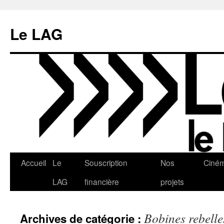
Aller
au
Le LAG
contenu
Accueil
Le
Souscription
Nos
Ciné
LAG
financière
projets
Bobines rebelle
Archives de catégorie :