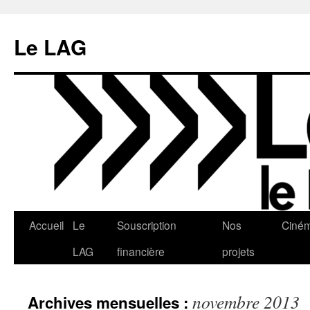
Aller
au
Le LAG
contenu
Accueil
Le
Souscription
Nos
Ciné
LAG
financière
projets
novembre 2013
Archives mensuelles :