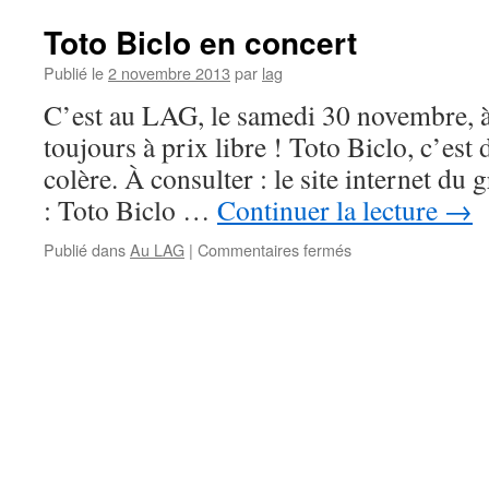
Toto Biclo en concert
Publié le
2 novembre 2013
par
lag
C’est au LAG, le samedi 30 novembre, 
toujours à prix libre ! Toto Biclo, c’est
colère. À consulter : le site internet du 
: Toto Biclo …
Continuer la lecture
→
sur
Publié dans
Au LAG
|
Commentaires fermés
Toto
Biclo
en
concert