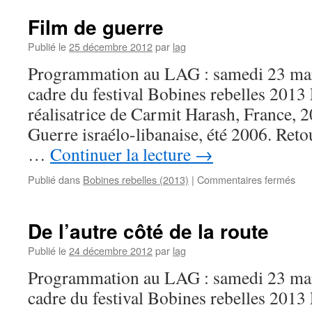
Film de guerre
Publié le
25 décembre 2012
par
lag
Programmation au LAG : samedi 23 mar
cadre du festival Bobines rebelles 2013
réalisatrice de Carmit Harash, France, 
Guerre israélo-libanaise, été 2006. Reto
…
Continuer la lecture
→
sur
Publié dans
Bobines rebelles (2013)
|
Commentaires fermés
Fil
de
gue
De l’autre côté de la route
Publié le
24 décembre 2012
par
lag
Programmation au LAG : samedi 23 mar
cadre du festival Bobines rebelles 2013