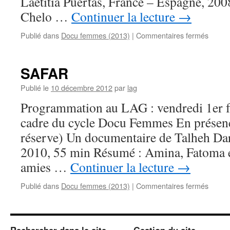
Laetitia Puertas, France – Espagne, 20
Chelo …
Continuer la lecture
→
sur
Publié dans
Docu femmes (2013)
|
Commentaires fermés
L’île
de
Chelo
SAFAR
Publié le
10 décembre 2012
par
lag
Programmation au LAG : vendredi 1er fé
cadre du cycle Docu Femmes En présence
réserve) Un documentaire de Talheh Da
2010, 55 min Résumé : Amina, Fatoma e
amies …
Continuer la lecture
→
sur
Publié dans
Docu femmes (2013)
|
Commentaires fermés
SAFA