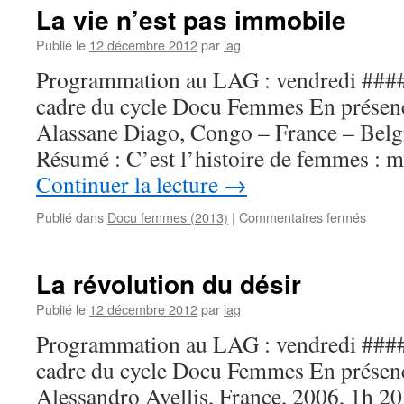
La vie n’est pas immobile
Publié le
12 décembre 2012
par
lag
Programmation au LAG : vendredi #### 
cadre du cycle Docu Femmes En présence
Alassane Diago, Congo – France – Belg
Résumé : C’est l’histoire de femmes : m
Continuer la lecture
→
sur
Publié dans
Docu femmes (2013)
|
Commentaires fermés
La
vie
n’est
La révolution du désir
pas
immobi
Publié le
12 décembre 2012
par
lag
Programmation au LAG : vendredi #### 
cadre du cycle Docu Femmes En présence
Alessandro Avellis, France, 2006, 1h 2