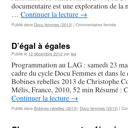
documentaire est une exploration de la 
…
Continuer la lecture
→
sur
Publié dans
Docu femmes (2013)
|
Commentaires fermés
La
révolu
du
D’égal à égales
désir
Publié le
12 décembre 2012
par
lag
Programmation au LAG : samedi 23 mar
cadre du cycle Docu Femmes et dans le c
Bobines rebelles 2013 de Christophe Co
Mélis, France, 2010, 52 min Résumé : C
Continuer la lecture
→
Publié dans
Bobines rebelles (2013)
,
Docu femmes (2013)
|
Com