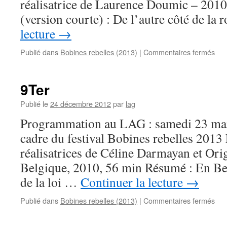
réalisatrice de Laurence Doumic – 201
(version courte) : De l’autre côté de l
lecture
→
sur
Publié dans
Bobines rebelles (2013)
|
Commentaires fermés
De
l’au
côt
9Ter
de
la
Publié le
24 décembre 2012
par
lag
rou
Programmation au LAG : samedi 23 mar
cadre du festival Bobines rebelles 2013
réalisatrices de Céline Darmayan et Ori
Belgique, 2010, 56 min Résumé : En Belg
de la loi …
Continuer la lecture
→
sur
Publié dans
Bobines rebelles (2013)
|
Commentaires fermés
9Te