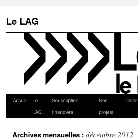
Aller
au
Le LAG
contenu
Accueil
Le
Souscription
Nos
Ciné
LAG
financière
projets
décembre 2012
Archives mensuelles :