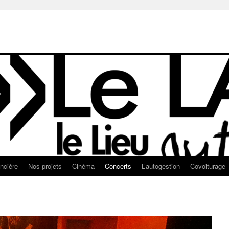
ancière
Nos projets
Cinéma
Concerts
L’autogestion
Covoiturage