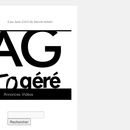
Lieu Auto Géré du bassin minier
Annonces Vidéos