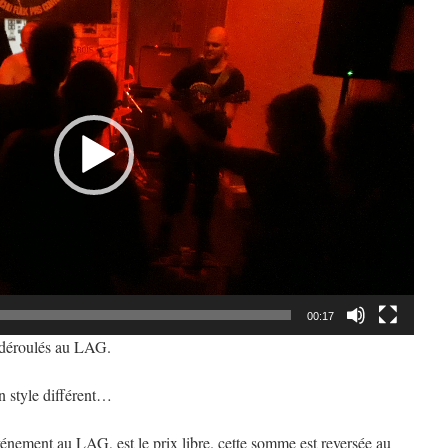
00:17
 déroulés au LAG.
n style différent…
nement au LAG, est le prix libre. cette somme est reversée au