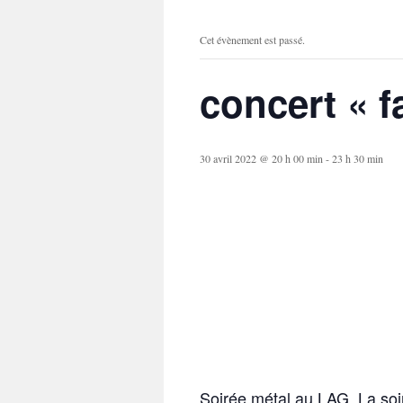
Cet évènement est passé.
concert « f
30 avril 2022 @ 20 h 00 min
-
23 h 30 min
Soirée métal au LAG. La soi