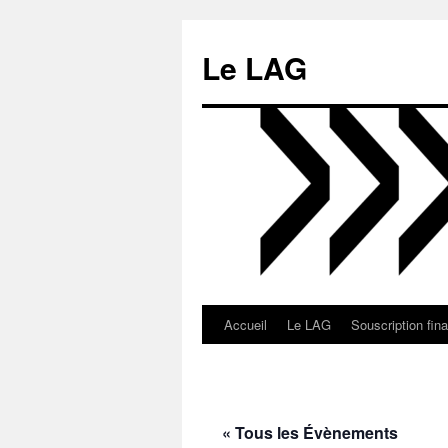
Aller
au
Le LAG
contenu
Accueil
Le LAG
Souscription fin
« Tous les Évènements