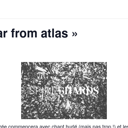
ar from atlas »
rée commencera avec chant hurlé (mais pas trop !) et le