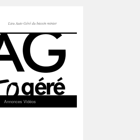
Lieu Auto Géré du bassin minier
Annonces Vidéos