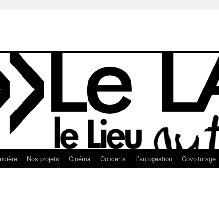
ancière
Nos projets
Cinéma
Concerts
L’autogestion
Covoiturage