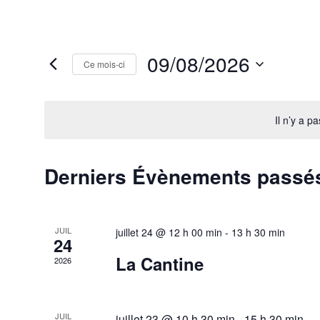
09/08/2026
Ce mois-ci
Sélectionnez
une
date.
Il n’y a p
Calendrier
Derniers Évènements passé
de
Évènements
JUIL
juillet 24 @ 12 h 00 min
-
13 h 30 min
24
La Cantine
2026
JUIL
juillet 23 @ 10 h 30 min
-
15 h 30 min