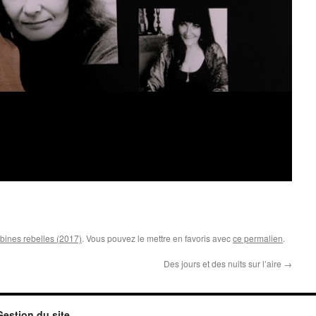
bines rebelles (2017)
. Vous pouvez le mettre en favoris avec
ce permalien
.
Des jours et des nuits sur l’aire
→
Gestion du site