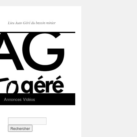
Lieu Auto Géré du bassin minier
Annonces Vidéos