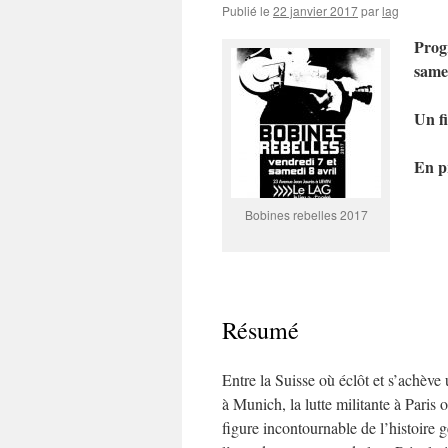
Publié le
22 janvier 2017
par
lag
Prog
samed
Un f
En p
Bobines rebelles 2017
Résumé
Entre la Suisse où éclôt et s’achève 
à Munich, la lutte militante à Paris o
figure incontournable de l’histoire