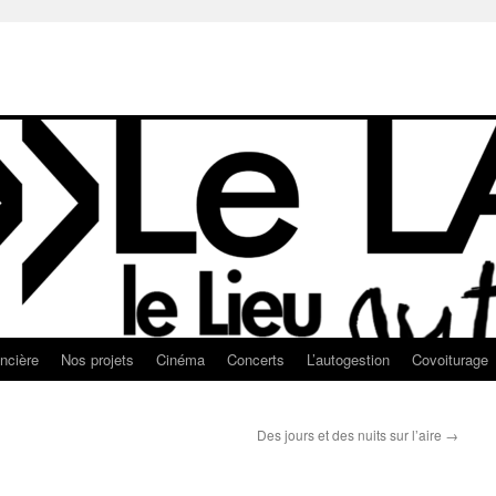
ancière
Nos projets
Cinéma
Concerts
L’autogestion
Covoiturage
Des jours et des nuits sur l’aire
→