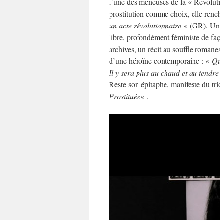
l’une des meneuses de la « Révolutio
prostitution comme choix, elle rench
un acte révolutionnaire
« (GR). Une
libre, profondément féministe de faç
archives, un récit au souffle romane
d’une héroïne contemporaine : «
Qu
Il y sera plus au chaud et au tendr
Reste son épitaphe, manifeste du tr
Prostituée
« .