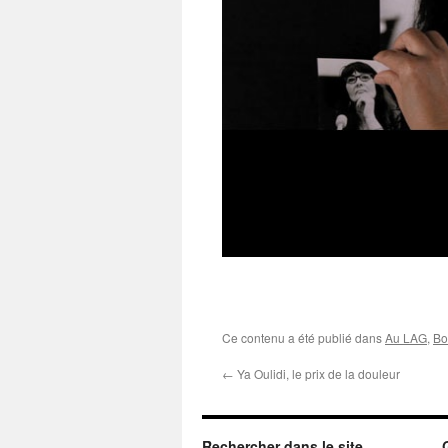
Ce contenu a été publié dans
Au LAG
,
Bo
←
Ya Oulidi, le prix de la douleur
Rechercher dans le site