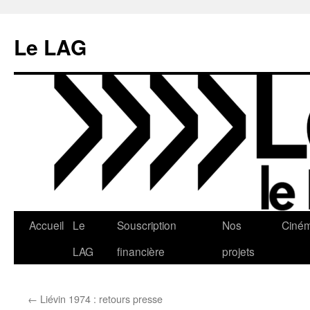
Aller
au
Le LAG
contenu
Accueil
Le
Souscription
Nos
Ciné
LAG
financière
projets
←
Liévin 1974 : retours presse