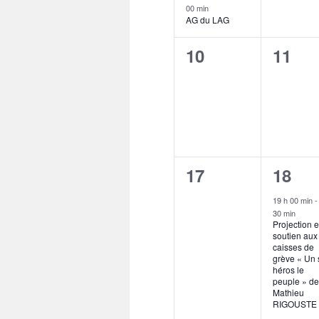
00 min
AG du LAG
0
0
10
11
évènement,
évène
0
1
17
18
évènement,
évène
19 h 00 min
30 min
Projection 
soutien aux
caisses de
grève « Un 
héros le
peuple » d
Mathieu
RIGOUSTE