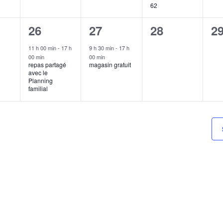
62
1
1
0
0
26
27
28
2
ment,
évènement,
évènement,
évènement,
é
11 h 00 min
-
17 h
9 h 30 min
-
17 h
00 min
00 min
repas partagé
magasin gratuit
avec le
Planning
familial