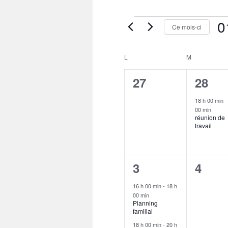
Évènements
0
Ce mois-ci
Séle
une
Calendrier
L
LUNDI
M
MARDI
date.
de
Évènements
0
1
27
28
évènement,
évène
18 h 00 min
00 min
réunion de
travail
2
0
3
4
évènements,
évène
16 h 00 min
-
18 h
00 min
Planning
familial
18 h 00 min
-
20 h