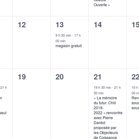
Ouverte »
0
1
0
0
12
13
14
1
ment,
évènement,
évènement,
évènement,
é
9 h 30 min
-
17 h
00 min
magasin gratuit
0
0
1
1
19
20
21
2
ment,
évènement,
évènement,
évènement,
é
-
21 h
19 h 30 min
-
21 h
10 h
30 min
00 m
en
« La mémoire
Ren
du futur: Chili
sous
2019-
sous
seul
2022 »,rencontre
avec Pierre
e
Dardot
proposée par
les Objecteurs
de Coissance