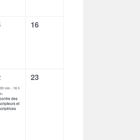
0
5
16
vènement,
évènement,
0
2
23
vènement,
évènement,
 00 min
-
16 h
in
contre des
cripteurs et
criptrices