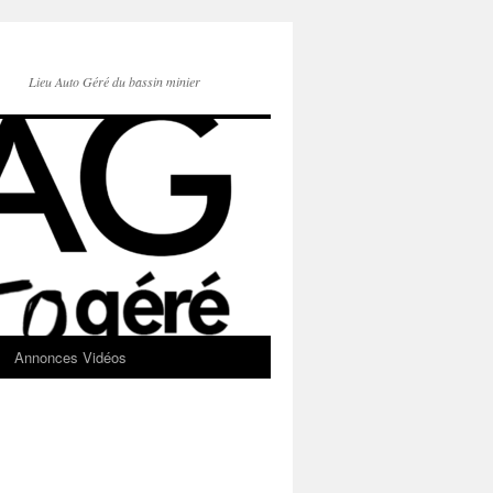
Lieu Auto Géré du bassin minier
Annonces Vidéos