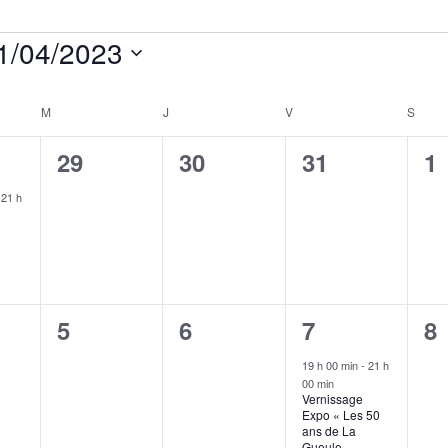
1/04/2023
ctionnez
M
MERCREDI
J
JEUDI
V
VENDREDI
S
SAME
0
0
0
0
29
30
31
1
ment,
évènement,
évènement,
évènement,
é
-
21 h
0
0
1
0
5
6
7
8
ment,
évènement,
évènement,
évènement,
é
19 h 00 min
-
21 h
00 min
Vernissage
Expo « Les 50
ans de La
Gueule