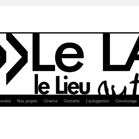
ancière
Nos projets
Cinéma
Concerts
L’autogestion
Covoiturage