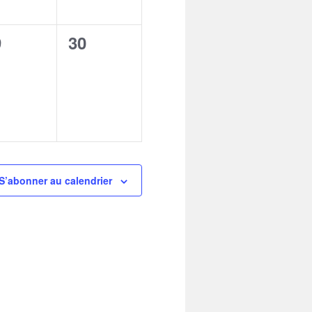
0
9
30
vènement,
évènement,
S’abonner au calendrier