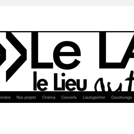
ancière
Nos projets
Cinéma
Concerts
L’autogestion
Covoiturage