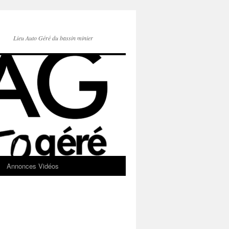
Lieu Auto Géré du bassin minier
Annonces Vidéos