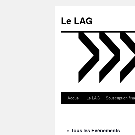
Aller
au
Le LAG
contenu
Accueil
Le LAG
Souscription fin
« Tous les Évènements