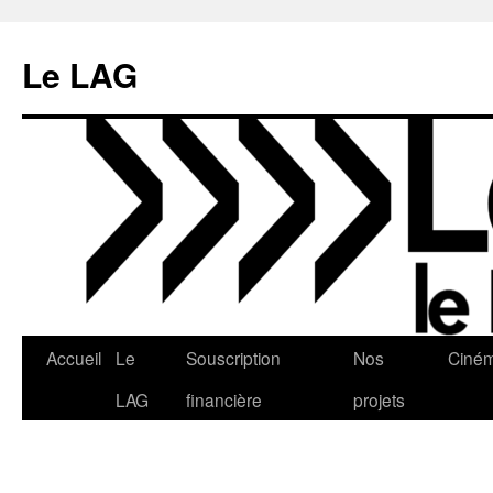
Aller
au
Le LAG
contenu
Accueil
Le
Souscription
Nos
Ciné
LAG
financière
projets