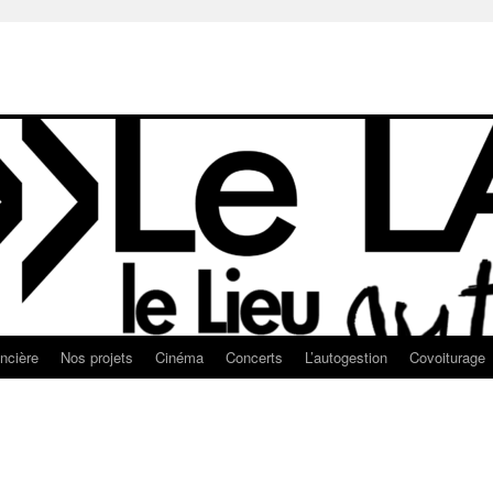
ancière
Nos projets
Cinéma
Concerts
L’autogestion
Covoiturage