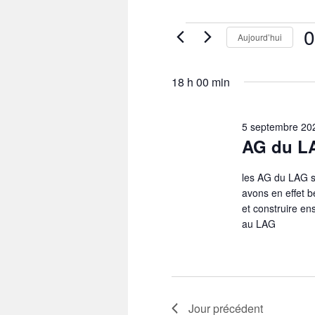
Évènements
0
Aujourd’hui
for
5
Sél
septembre
une
2022
18 h 00 min
dat
5 septembre 20
AG du L
les AG du LAG s
avons en effet b
et construire e
au LAG
Jour précédent