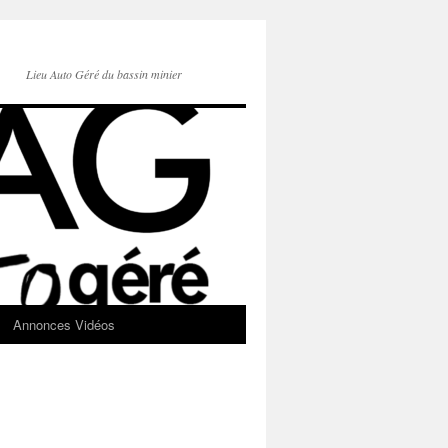
Lieu Auto Géré du bassin minier
Annonces Vidéos