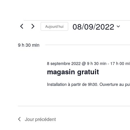
Évènements
08/09/2022
Aujourd’hui
for
8
Sélectionnez
septembre
une
2022
9 h 30 min
date.
8 septembre 2022 @ 9 h 30 min
-
17 h 00 m
magasin gratuit
Installation à partir de 9h30. Ouverture au p
Jour précédent