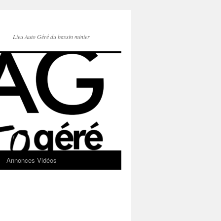
Lieu Auto Géré du bassin minier
Annonces Vidéos