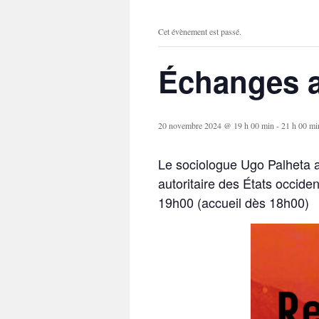
Cet évènement est passé.
Échanges a
20 novembre 2024 @ 19 h 00 min
-
21 h 00 mi
Le sociologue Ugo Palheta a
autoritaire des États occiden
19h00 (accueil dès 18h00)