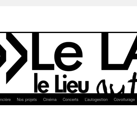
ancière
Nos projets
Cinéma
Concerts
L’autogestion
Covoiturage