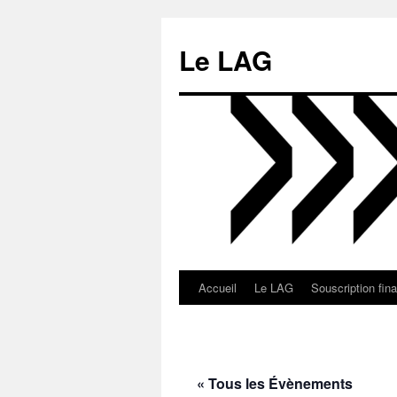
Aller
au
Le LAG
contenu
Accueil
Le LAG
Souscription fin
« Tous les Évènements