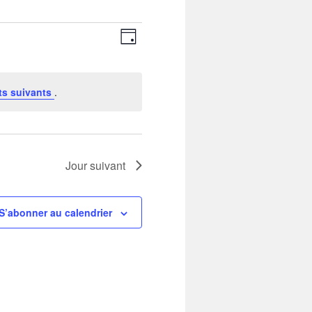
Navigation
Navigation
par
de
Jour
consultations
vues
Évènement
s suivants
.
Jour suivant
S’abonner au calendrier