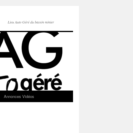
Lieu Auto Géré du bassin minier
Annonces Vidéos