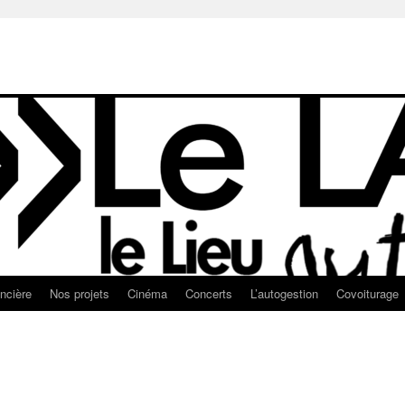
ancière
Nos projets
Cinéma
Concerts
L’autogestion
Covoiturage