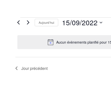
Évènements
15/09/2022
Aujourd’hui
for
15
Sélectionnez
septembre
une
2022
date.
Aucun évènements planifié pour 1
Jour précédent