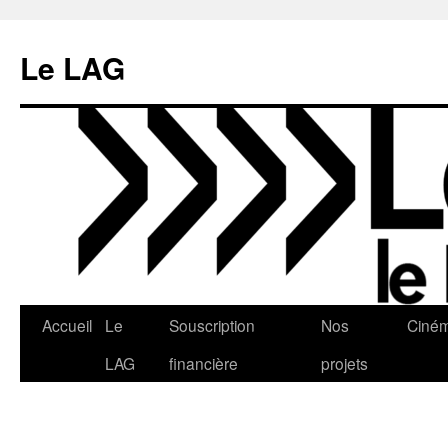
Aller
au
Le LAG
contenu
Accueil
Le
Souscription
Nos
Ciné
LAG
financière
projets