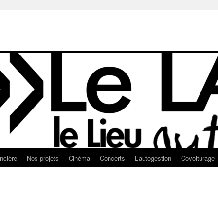
ancière
Nos projets
Cinéma
Concerts
L’autogestion
Covoiturage