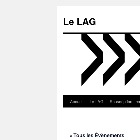
Aller
au
Le LAG
contenu
Accueil
Le LAG
Souscription fin
« Tous les Évènements