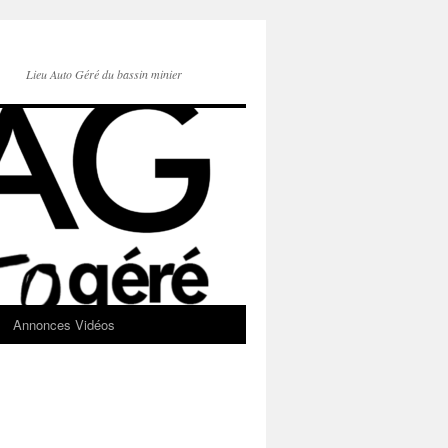
Lieu Auto Géré du bassin minier
Annonces Vidéos