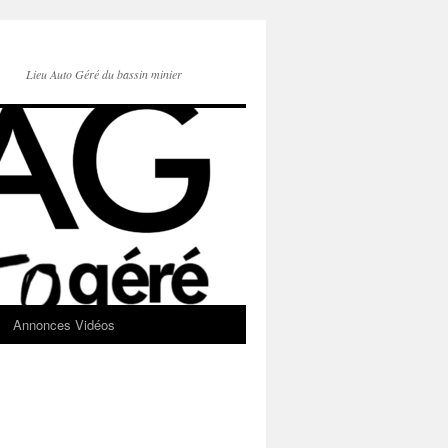
Lieu Auto Géré du bassin minier
Annonces Vidéos