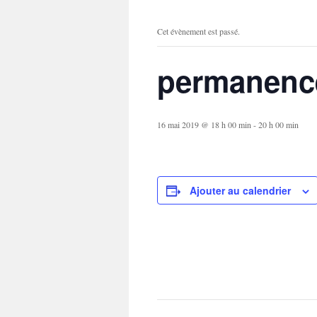
Cet évènement est passé.
permanence
16 mai 2019 @ 18 h 00 min
-
20 h 00 min
Ajouter au calendrier