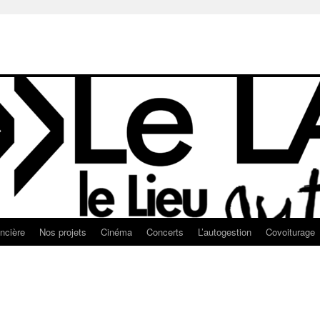
ancière
Nos projets
Cinéma
Concerts
L’autogestion
Covoiturage