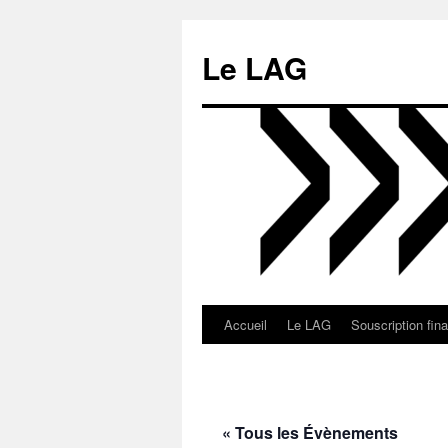
Aller
au
Le LAG
contenu
Accueil
Le LAG
Souscription fin
« Tous les Évènements