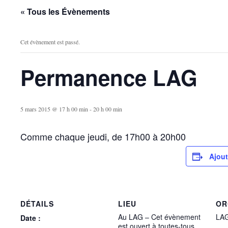
« Tous les Évènements
Cet évènement est passé.
Permanence LAG
5 mars 2015 @ 17 h 00 min
-
20 h 00 min
Comme chaque jeudi, de 17h00 à 20h00
Ajout
DÉTAILS
LIEU
OR
Au LAG – Cet évènement
LA
Date :
est ouvert à toutes-tous.