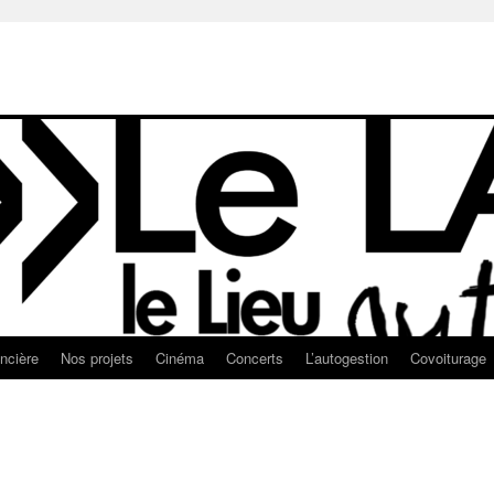
ancière
Nos projets
Cinéma
Concerts
L’autogestion
Covoiturage