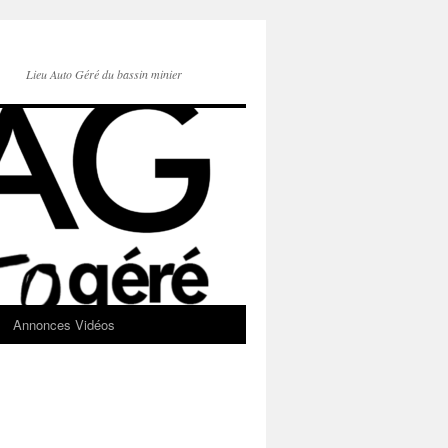
Lieu Auto Géré du bassin minier
Annonces Vidéos