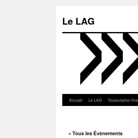
Aller
au
Le LAG
contenu
Accueil
Le LAG
Souscription fin
« Tous les Évènements