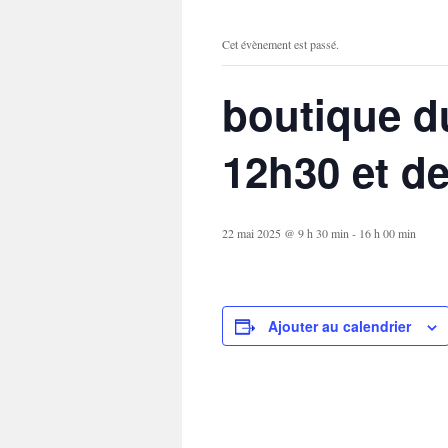
Cet évènement est passé.
boutique d
12h30 et d
22 mai 2025 @ 9 h 30 min
-
16 h 00 min
Ajouter au calendrier