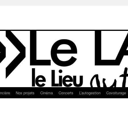
ancière
Nos projets
Cinéma
Concerts
L’autogestion
Covoiturage