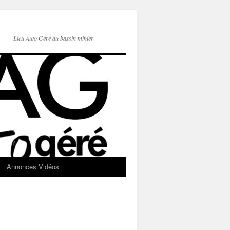
Lieu Auto Géré du bassin minier
Annonces Vidéos