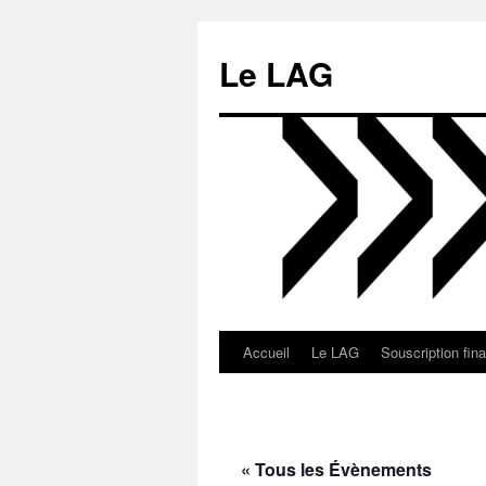
Aller
au
Le LAG
contenu
Accueil
Le LAG
Souscription fin
« Tous les Évènements