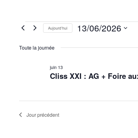
Évènements
13/06/2026
Aujourd’hui
for
13
Sélectionnez
juin
une
2026
Toute la journée
date.
juin 13
Cliss XXI : AG + Foire aux
Jour précédent