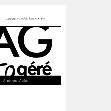
Lieu Auto Géré du bassin minier
Annonces Vidéos