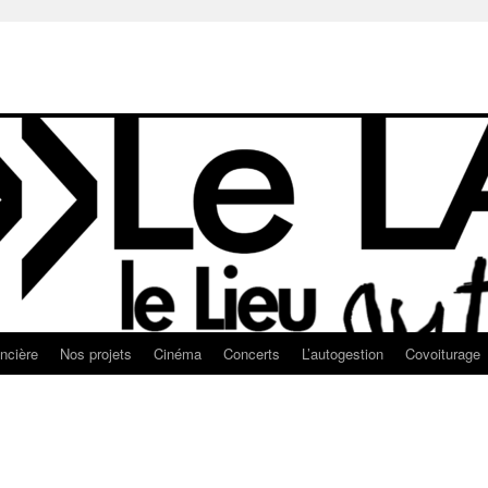
ancière
Nos projets
Cinéma
Concerts
L’autogestion
Covoiturage