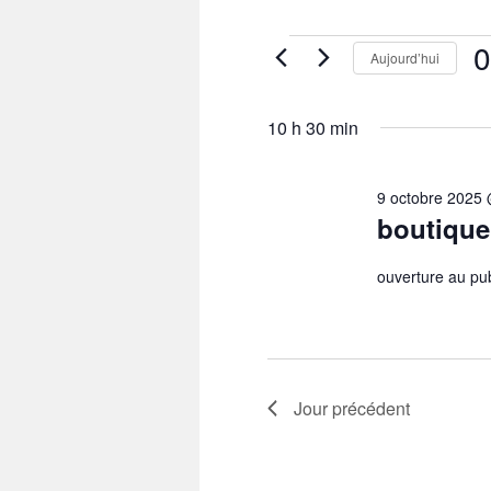
Évènements
0
Aujourd’hui
for
9
Sél
octobre
une
2025
10 h 30 min
dat
9 octobre 2025 
boutique
ouverture au pu
Jour précédent