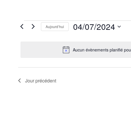
Évènements
04/07/2024
Aujourd’hui
for
4
Sélectionnez
juillet
une
2024
date.
Aucun évènements planifié pour
Jour précédent