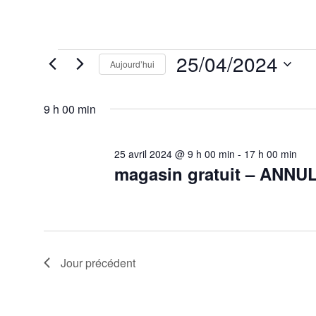
Évènements
25/04/2024
Aujourd’hui
for
25
Sélectionnez
avril
une
2024
9 h 00 min
date.
25 avril 2024 @ 9 h 00 min
-
17 h 00 min
magasin gratuit – ANNU
Jour précédent