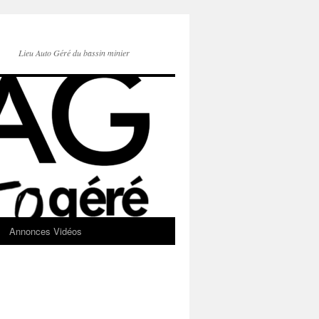
Lieu Auto Géré du bassin minier
Annonces Vidéos