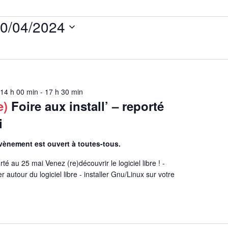
0/04/2024
ectionnez
e.
 14 h 00 min
-
17 h 30 min
e)
Foire aux install’ – reporté
i
vènement est ouvert à toutes-tous.
é au 25 mai Venez (re)découvrir le logiciel libre ! -
r autour du logiciel libre - installer Gnu/Linux sur votre