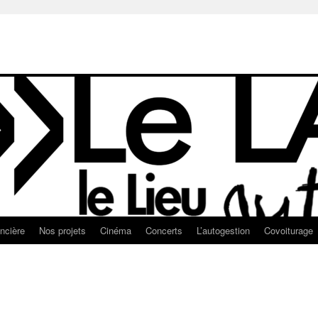
ancière
Nos projets
Cinéma
Concerts
L’autogestion
Covoiturage