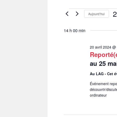
Évènements
2
Aujourd’hui
for
20
Sél
avril
une
2024
14 h 00 min
dat
20 avril 2024 @
Reporté(
au 25 ma
Au LAG - Cet é
Événement report
découvrir/discute
ordinateur