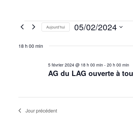
Évènements
05/02/2024
Aujourd’hui
for
5
Sélectionnez
février
une
2024
18 h 00 min
date.
5 février 2024 @ 18 h 00 min
-
20 h 00 min
AG du LAG ouverte à tou
Jour précédent