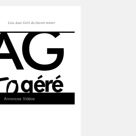
Lieu Auto Géré du bassin minier
Annonces Vidéos