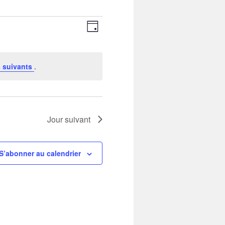
Navigation
Navigation
par
de
Jour
consultations
vues
Évènement
 suivants
.
Jour suivant
S’abonner au calendrier