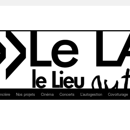
ancière
Nos projets
Cinéma
Concerts
L’autogestion
Covoiturage