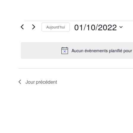
Évènements
01/10/2022
Aujourd’hui
for
1
Sélectionnez
octobre
une
2022
date.
Aucun évènements planifié pour
Jour précédent