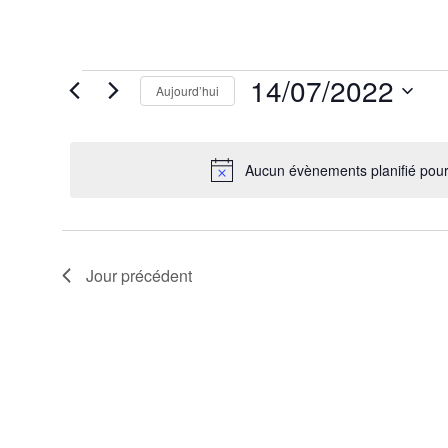
Évènements
14/07/2022
Aujourd’hui
for
14
Sélectionnez
juillet
une
2022
date.
Aucun évènements planifié pour 
Jour précédent