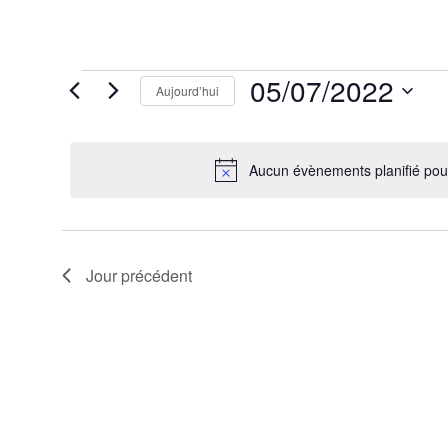
Évènements
05/07/2022
Aujourd’hui
for
5
Sélectionnez
juillet
une
2022
date.
Aucun évènements planifié pour
Jour précédent