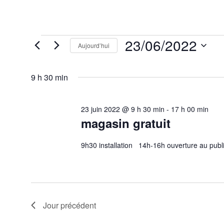
Évènements
23/06/2022
Aujourd’hui
for
23
Sélectionnez
juin
une
2022
9 h 30 min
date.
23 juin 2022 @ 9 h 30 min
-
17 h 00 min
magasin gratuit
9h30 installation 14h-16h ouverture au p
Jour précédent