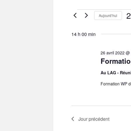
Évènements
2
Aujourd’hui
for
26
Sél
avril
une
2022
14 h 00 min
dat
26 avril 2022 @
Formatio
Au LAG - Réuni
Formation WP de
Jour précédent