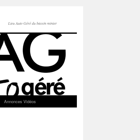
Lieu Auto Géré du bassin minier
Annonces Vidéos