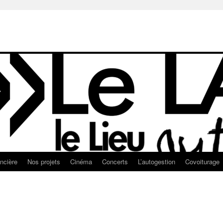
ancière
Nos projets
Cinéma
Concerts
L’autogestion
Covoiturage