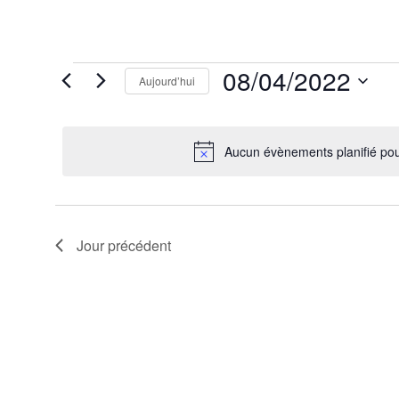
Évènements
08/04/2022
Aujourd’hui
for
8
Sélectionnez
avril
une
2022
date.
Aucun évènements planifié pou
Jour précédent