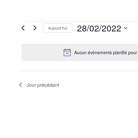
Évènements
28/02/2022
Aujourd’hui
for
28
Sélectionnez
février
une
2022
date.
Aucun évènements planifié pour 
Jour précédent