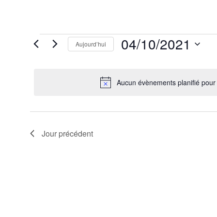
Évènements
04/10/2021
Aujourd’hui
for
4
Sélectionnez
octobre
une
2021
date.
Aucun évènements planifié pour
Jour précédent